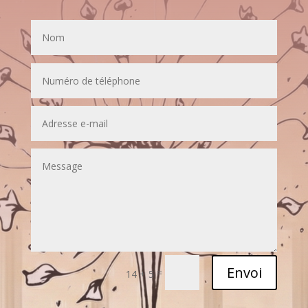
Envoi
=
14 + 5